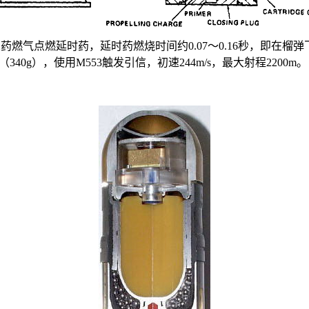
燃气点燃延时药，延时药燃烧时间约0.07～0.16秒，即在榴弹
磅（340g），使用
M553
触发引信，初速244m/s，最大射程2200m。