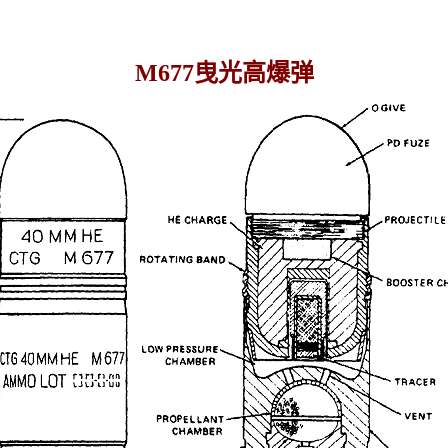
M677曳光高爆弹