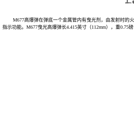
M677
高爆弹在弹底一个金属管内有曳光剂，由发射时的火药
指示功能。
M677
曳光高爆弹长4.415英寸（112mm），重0.75