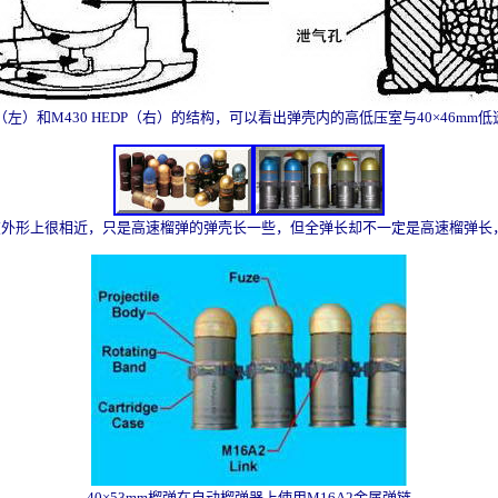
HE（左）和M430 HEDP（右）的结构，可以看出弹壳内的高低压室与40×46mm
弹在外形上很相近，只是高速榴弹的弹壳长一些，但全弹长却不一定是高速榴弹长
40×53mm榴弹在自动榴弹器上使用M16A2金属弹链