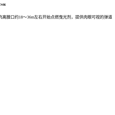
飞离膛口约18～36m左右开始点燃曳光剂，提供肉眼可视的弹道