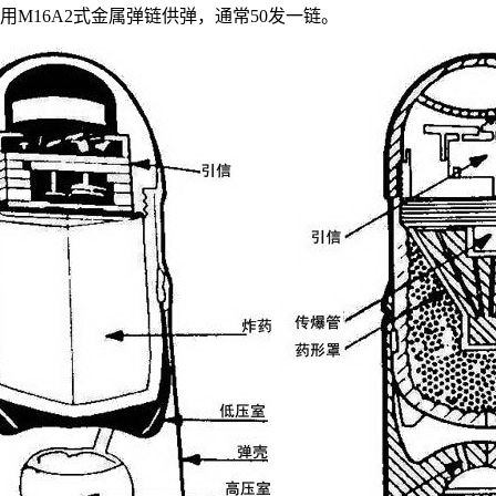
般用
M16A2
式金属弹链供弹，通常50发一链。