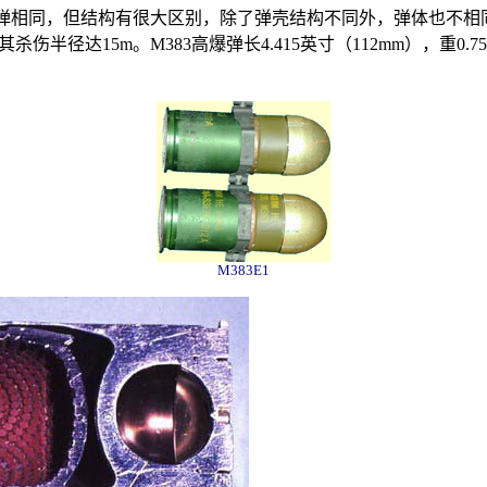
低速弹相同，但结构有很大区别，除了弹壳结构不同外，弹体也不
其杀伤半径达15m。
M383
高爆弹长4.415英寸（112mm），重0.7
M383E1