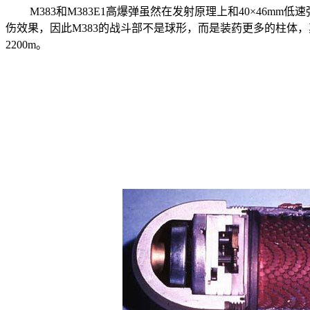
M383
和
M383E1
高爆弹虽然在发射原理上和40×46mm
伤效果，因此
M383
的战斗部不是球形，而是装药更多的柱体，
2200m。