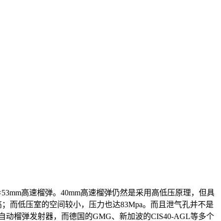
53mm高速榴弹。40mm高速榴弹仍然是采用高低压原理，但具
高；而低压室的空间较小，压力也达83Mpa。而且泄气孔并不是
自动榴弹发射器，而德国的
GMG
、新加波的
CIS40-AGL
等多个