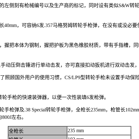
轮座的左侧刻有枪械编号以及生产商的标记，同时设有类似S&W
0mm，可容纳6发.357马格努姆转轮手枪弹，在没有或没必要使用.
组成，握把本体为钢制，握把护板为黑色橡胶材质，带有手指槽，同
既可以手动压倒击锤进行单动击发，亦可直接扣动扳机进行双动击发
，为了照顾国外用户的使用习惯，CS/LP9型转轮手枪未设置手
。
P9型转轮手枪的快速装弹器，以便一次性装填6发枪弹。
转轮手枪弹及.38 Special转轮手枪弹，全枪长235mm，枪管长10
800J左右。
235 mm
全枪长