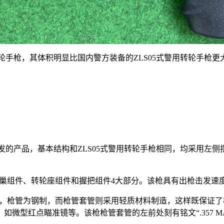
手枪，其体积明显比国内警方装备的ZLS05式警用转轮手枪更大，当
础上研发的产品，基本结构和ZLS05式警用转轮手枪相同，均采用
轮弹巢组件、转轮座组件和握把组件4大部分。该枪具有出枪击发
组成，枪管为钢制，而枪管套管则采用轻质材料制造，这样既保证
如微型红点瞄准镜等。该枪枪管套管的左前处刻有铭文“.357 MA