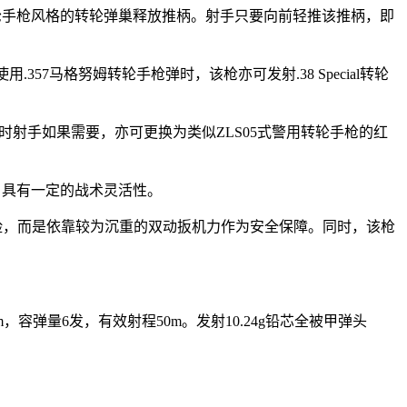
转轮手枪风格的转轮弹巢释放推柄。射手只要向前轻推该推柄，即
357马格努姆转轮手枪弹时，该枪亦可发射.38 Special转轮
时射手如果需要，亦可更换为类似ZLS05式警用转轮手枪的红
，具有一定的战术灵活性。
动保险，而是依靠较为沉重的双动扳机力作为安全保障。同时，该枪
2mm，容弹量6发，有效射程50m。发射10.24g铅芯全被甲弹头