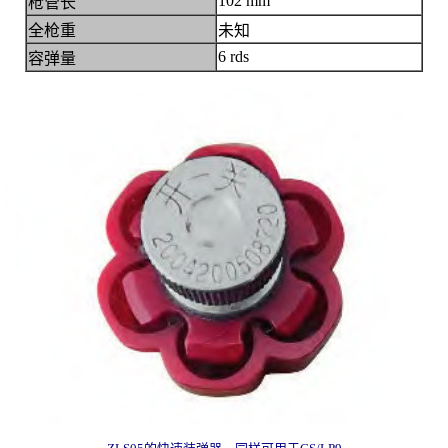
102 mm
枪管长
全枪重
未知
6 rds
容弹量