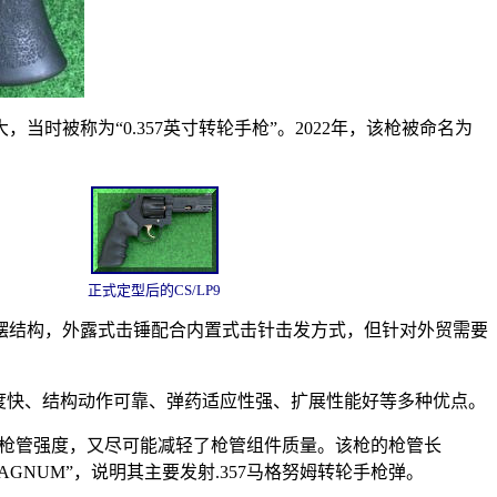
时被称为“0.357英寸转轮手枪”。2022年，该枪被命名为
正式定型后的CS/LP9
左侧摆结构，外露式击锤配合内置式击针击发方式，但针对外贸需要
速度快、结构动作可靠、弹药适应性强、扩展性能好等多种优点。
了枪管强度，又尽可能减轻了枪管组件质量。该枪的枪管长
GNUM”，说明其主要发射.357马格努姆转轮手枪弹。