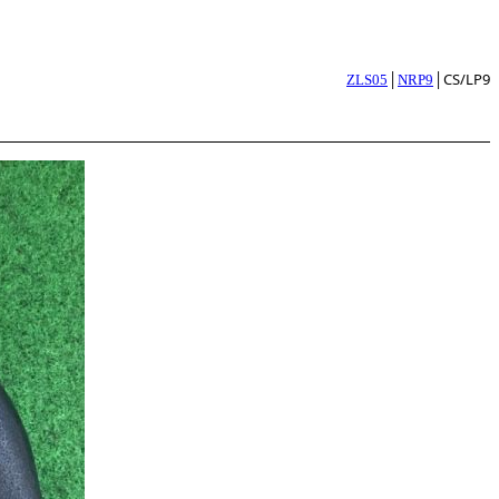
│
│CS/LP9
ZLS05
NRP9