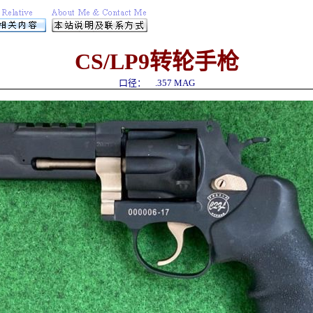
CS/LP9
转轮
手枪
口径：
.357 MAG