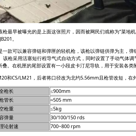
定型。该枪最早被曝光的是上面这张照片，因而被网民们戏称为“菜地
B201。
1式轻机枪是一款可以兼容弹链和弹匣的轻机枪，该枪以弹链供弹为主，
发。该枪采用活塞短行程导气式自动方式，同时设置了手动气体调
折叠。在机匣的尾部设置有一小段皮卡汀尼导轨，用于安装各类
LM20和CS/LM21，后者将口径改为北约5.56mm且枪管改短
全枪长
≤900mm
枪管长
≈505 mm
空枪重
≤5kg
容弹量
30/100/150 rds
理论射速
700~800 rpm