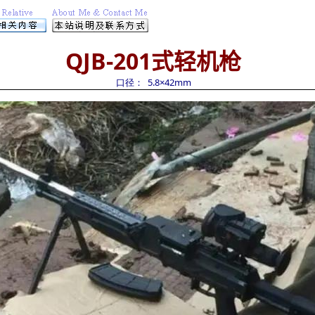
QJB-201
式轻机枪
口径： 5.8×
42
mm