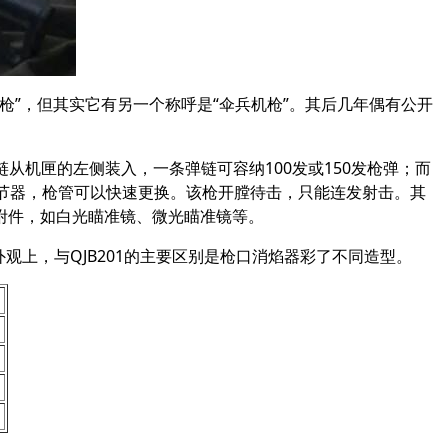
机枪”，但其实它有另一个称呼是“伞兵机枪”。其后几年偶有公开
弹链从机匣的左侧装入，一条弹链可容纳100发或150发枪弹；而
节器，枪管可以快速更换。该枪开膛待击，只能连发射击。其
附件，如白光瞄准镜、微光瞄准镜等。
，在外观上，与QJB201的主要区别是枪口消焰器彩了不同造型。