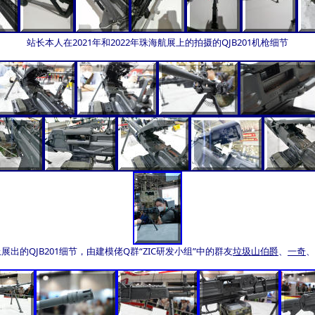
站长本人在2021年和2022年珠海航展上的拍摄的QJB201机枪细节
上展出的QJB201细节，由建模佬Q群“ZIC研发小组”中的群友
垃圾山伯爵
、
一奇
、