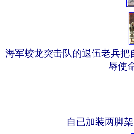
海军蛟龙突击队的退伍老兵把自
辱使
自已加装两脚架，