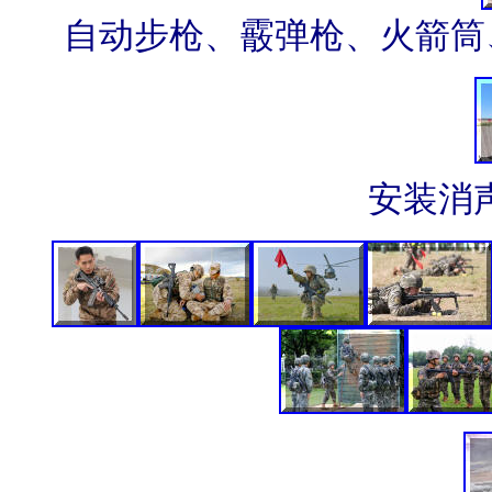
自动步枪、霰弹枪、火箭筒
安装消声