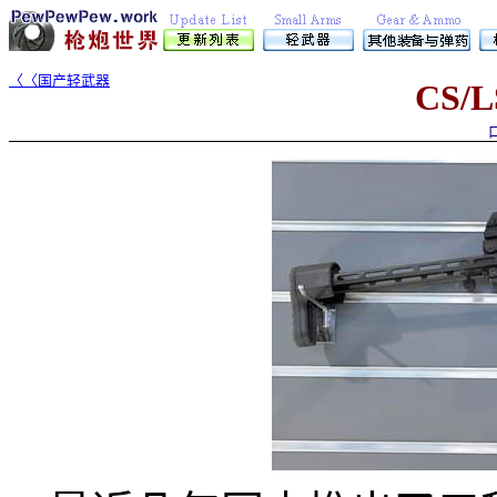
〈〈国产轻武器
CS/L