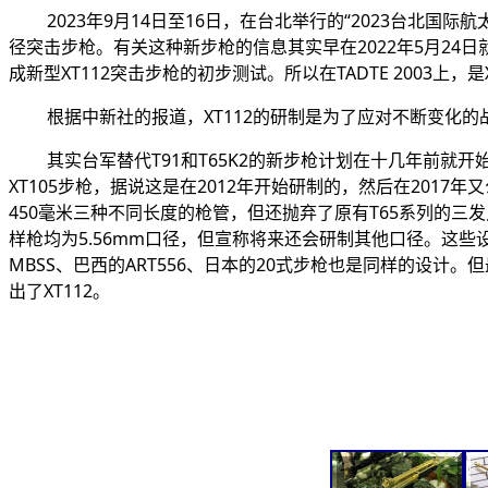
2023年9月14日至16日，在台北举行的“2023台北国际
径突击步枪。有关这种新步枪的信息其实早在2022年5月24
成新型XT112突击步枪的初步测试。所以在TADTE 2003上，
根据中新社的报道，XT112的研制是为了应对不断变化的
其实台军替代T91和T65K2的新步枪计划在十几年前就开始了
XT105步枪，据说这是在2012年开始研制的，然后在2017年又公
450毫米三种不同长度的枪管，但还抛弃了原有T65系列的
样枪均为5.56mm口径，但宣称将来还会研制其他口径。这些
MBSS、巴西的ART556、日本的20式步枪也是同样的设计
出了XT112。