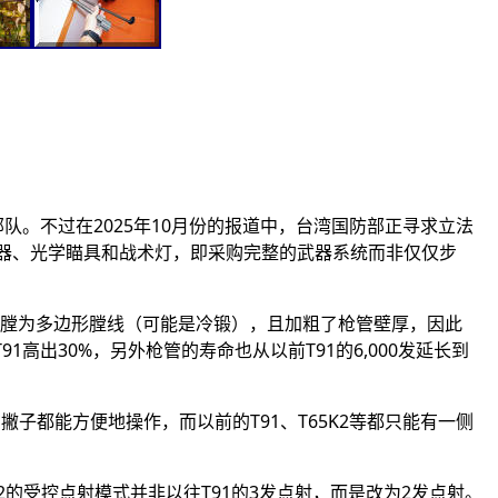
部队。不过在2025年10月份的报道中，台湾国防部正寻求立法
激光指示器、光学瞄具和战术灯，即采购完整的武器系统而非仅仅步
艺，枪膛为多边形膛线（可能是冷锻），且加粗了枪管壁厚，因此
91高出30%，另外枪管的寿命也从以前T91的6,000发延长到
都能方便地操作，而以前的T91、T65K2等都只能有一侧
12的受控点射模式并非以往T91的3发点射，而是改为2发点射。