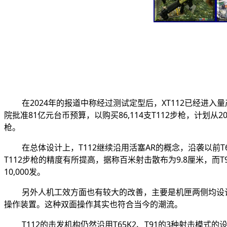
在2024年的报道中称经过测试定型后，XT112已经进入
院批准81亿元台币预算，以购买86,114支T112步枪，计划
枪。
在总体设计上，T112继续沿用活塞AR的概念，沿袭以前
T112步枪的精度有所提高，据称百米射击散布为9.8厘米，而T9
10,000发。
另外人机工效方面也有较大的改善，主要是机匣两侧均设计
操作装置。这种双面操作其实也符合当今的潮流。
T112的击发机构仍然沿用T65K2、T91的3种射击模