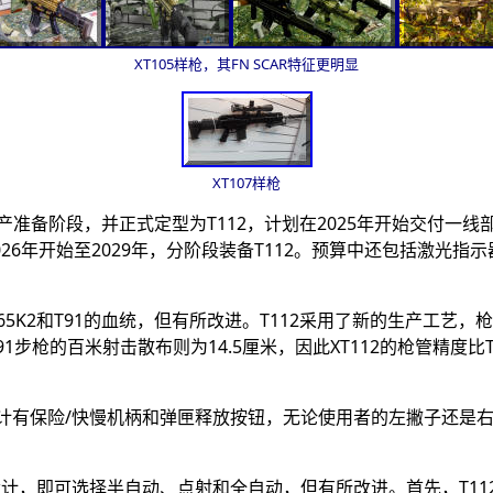
XT105样枪，其FN SCAR特征更明显
XT107样枪
量产准备阶段，并正式定型为T112，计划在2025年开始交付一线
从2026年开始至2029年，分阶段装备T112。预算中还包括
T65K2和T91的血统，但有所改进。T112采用了新的生产工
1步枪的百米射击散布则为14.5厘米，因此XT112的枪管精度比T
有保险/快慢机柄和弹匣释放按钮，无论使用者的左撇子还是右撇子
式的设计，即可选择半自动、点射和全自动，但有所改进。首先，T1