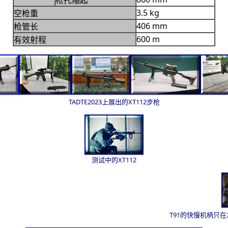
枪托缩起
3.5 kg
空枪重
406
mm
枪管长
600 m
有效射程
TADTE2023上展出的XT112步枪
测试中的XT112
T91的快慢机柄只