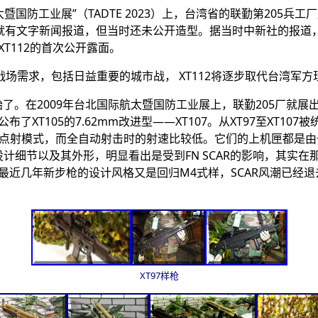
航太暨国防工业展”（TADTE 2023）上，台湾省的联勤第205
日就有文字新闻报道，但当时还未公开造型。据当时中新社的报道，该
是XT112的首次公开露面。
战场需求，包括日益重要的城市战， XT112将逐步取代台湾军方
。在2009年台北国际航太暨国防工业展上，联勤205厂就展出了XT
布了XT105的7.62mm改进型——XT107。从XT97至XT1
三发点射模式，而全自动射击时的射速比较低。它们的上机匣都是
设计细节以及其外形，明显看出是受到FN SCAR的影响，其实在
。但最近几年新步枪的设计风格又是回归M4式样，SCAR风潮已经
XT97样枪