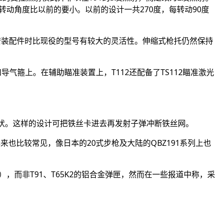
但转动角度比以前的要小。以前的设计一共270度，每转动90度
在安装配件时比现役的型号有较大的灵活性。伸缩式枪托仍然保持
气箍上。在辅助瞄准装置上，T112还配备了TS112瞄准激光
形状。这样的设计可把铁丝卡进去再发射子弹冲断铁丝网。
年来也比较常见，像日本的20式步枪及大陆的QBZ191系列上也
），而非T91、T65K2的铝合金弹匣，然而在一些报道中称，采