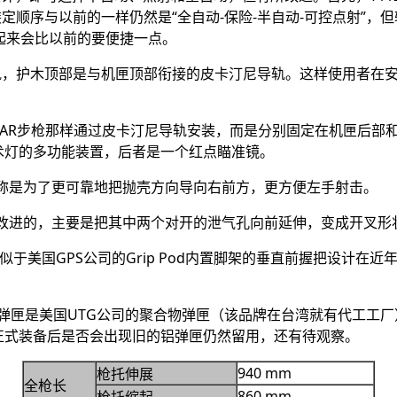
装定顺序与以前的一样仍然是“全自动-保险-半自动-可控点射”，
作起来会比以前的要便捷一点。
K导轨，护木顶部是与机匣顶部衔接的皮卡汀尼导轨。这样使用者
AR步枪那样通过皮卡汀尼导轨安装，而是分别固定在机匣后部和导
战术灯的多功能装置，后者是一个红点瞄准镜。
，据称是为了更可靠地把抛壳方向导向右前方，更方便左手射击。
器上改进的，主要是把其中两个对开的泄气孔向前延伸，变成开叉
于美国GPS公司的Grip Pod内置脚架的垂直前握把设计在近
配的弹匣是美国UTG公司的聚合物弹匣（该品牌在台湾就有代工工厂
以正式装备后是否会出现旧的铝弹匣仍然留用，还有待观察。
940 mm
枪托伸展
全枪长
86
0 mm