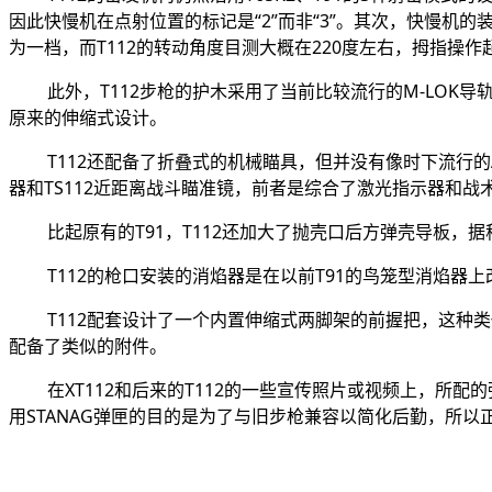
因此快慢机在点射位置的标记是“2”而非“3”。其次，快慢机的
为一档，而T112的转动角度目测大概在220度左右，拇指操
此外，T112步枪的护木采用了当前比较流行的M-LO
原来的伸缩式设计。
T112还配备了折叠式的机械瞄具，但并没有像时下流行的
器和TS112近距离战斗瞄准镜，前者是综合了激光指示器和
比起原有的T91，T112还加大了抛壳口后方弹壳导板
T112的枪口安装的消焰器是在以前T91的鸟笼型消焰
T112配套设计了一个内置伸缩式两脚架的前握把，这种类似
配备了类似的附件。
在XT112和后来的T112的一些宣传照片或视频上，所
用STANAG弹匣的目的是为了与旧步枪兼容以简化后勤，所