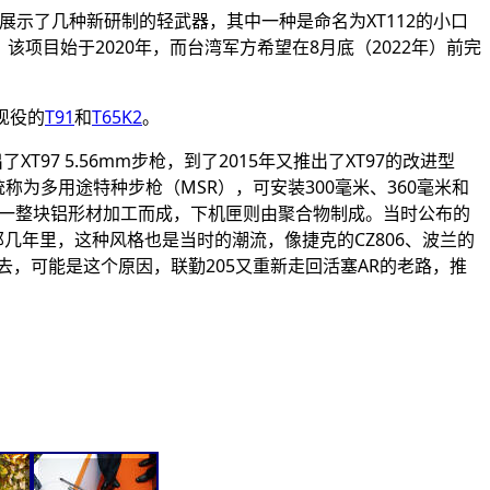
兵工厂展示了几种新研制的轻武器，其中一种是命名为XT112的小口
项目始于2020年，而台湾军方希望在8月底（2022年）前完
现役的
T91
和
T65K2
。
97 5.56mm步枪，到了2015年又推出了XT97的改进型
07被统称为多用途特种步枪（MSR），可安装300毫米、360毫米和
由一整块铝形材加工而成，下机匣则由聚合物制成。当时公布的
那几年里，这种风格也是当时的潮流，像捷克的CZ806、波兰的
退去，可能是这个原因，联勤205又重新走回活塞AR的老路，推