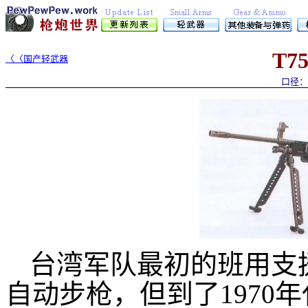
T
7
〈〈国产轻武器
口径： 
台湾军队最初的班用支援
自动步枪，但到了1970