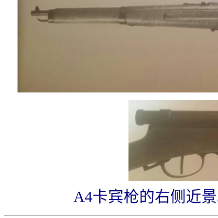
A4卡宾枪的右侧近