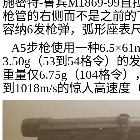
施密特-鲁宾M1869-9
枪管的右侧而不是之前的
容纳6发枪弹，弧形座表尺标
A5步枪使用一种6.5×6
3.50g（53到54格令
重量仅6.75g（104格令
到1018m/s的惊人高速