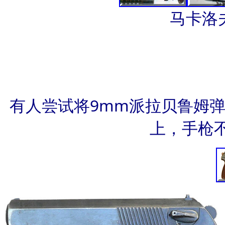
马卡洛
有人尝试将9mm派拉贝鲁姆
上，手枪