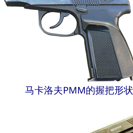
马卡洛夫PMM的握把形