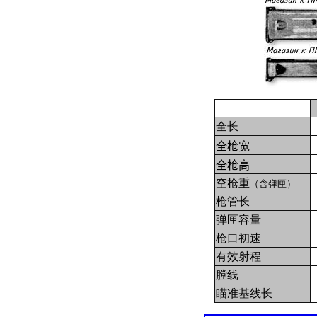
全长
全枪宽
全枪高
空枪重
（含弹匣）
枪管长
弹匣容量
枪口初速
有效射程
膛线
瞄准基线长