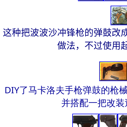
这种把波波沙冲锋枪的弹鼓改
做法，不过使用
DIY了马卡洛夫手枪弹鼓的枪
并搭配一把改装过