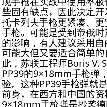
现手枪在实战中使用率极
些固有缺点，因此决定开
托卡列夫手枪更紧凑、更
手枪
。
可能是受到帝俄时期
的影响，有人建议采用自
可能大但又要适合简单的
此
，苏联
工程师Boris V. 
PP39的9×18mm手枪弹
验。这种PP39
手枪弹
就
前身
，在西方和中国的资
9×18mm手枪弹
是抄袭
德