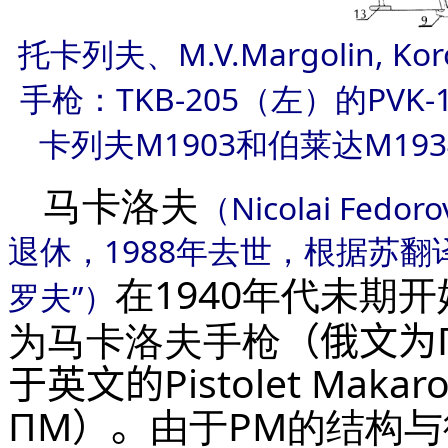
托卡列夫、M.V.Margolin, 
手枪：TKB-205（左）的PVK
卡列夫M1903和伯莱达M19
马卡洛夫
（Nicolai Fedo
退休，1988年去世，根据苏
在1940年代未期
罗夫”）
为马卡洛夫手枪
（俄文为Пи
于英文的
Pistolet Maka
ПМ）。
由于
PM
的结构与