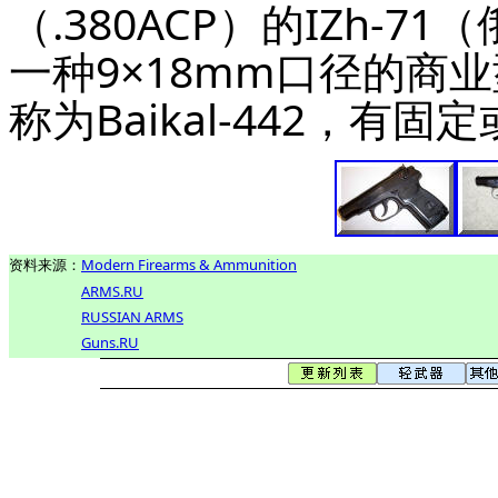
（.380ACP）的IZh-7
一种9×18mm口径的商
称为Baikal-442，有
资料来源：
Modern Firearms & Ammunition
ARMS
.RU
RUSSIAN ARMS
Guns.RU