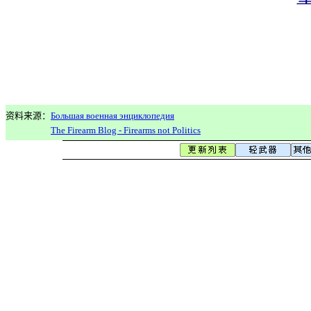
资料来源：
Большая военная энциклопедия
The Firearm Blog - Firearms not Politics