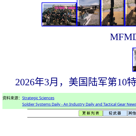
MFM
2026年3月，美国陆军第1
资料来源：
Strategic Sciences
Soldier Systems Daily - An Industry Daily and Tactical Gear New