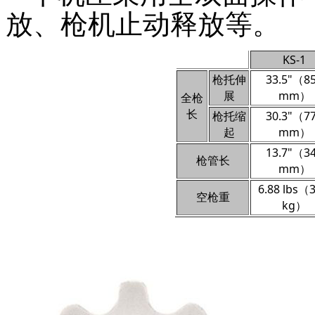
放、枪机止动释放等。
KS-1
枪托伸
33.5"（8
展
mm）
全枪
长
枪托缩
30.3"（7
起
mm）
13.7"（3
枪管长
mm）
6.88 lbs（3
空枪重
kg）