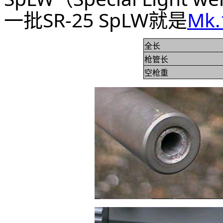
一批SR-25 SpLW就是
M
k.
全长
枪管长
空枪重