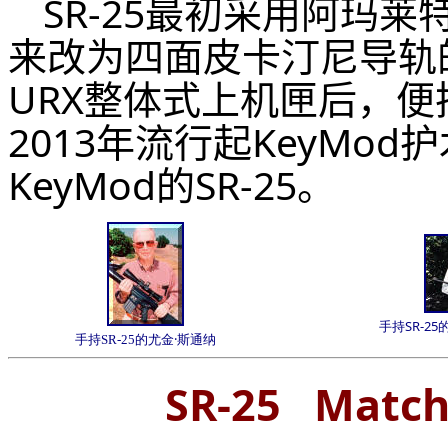
SR-25
最初采用阿玛莱
来改为四面皮卡汀尼导轨
URX整体式上机匣后，便
2013年流行起KeyMod
KeyMod的
SR-25
。
手持SR-2
·
手持SR-25的尤金
斯通纳
SR-25 Match 