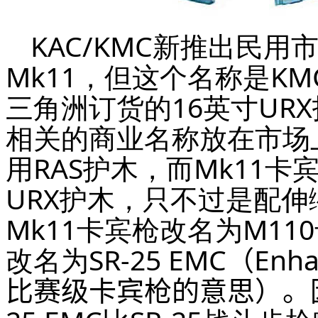
KAC/KMC新推出民用
M
k
11，但这个名称是KM
三角洲订货的16英寸URX
相关的商业名称放在市场
用RAS护木，而M
k
11卡
URX护木，只不过是配伸
M
k
11卡宾枪改名为M1
改名为
SR-25 EMC（Enh
比赛级卡宾枪的意思）。