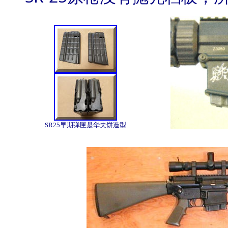
SR25早期弹匣是华夫饼造型