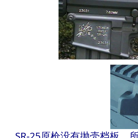
SR-25原枪没有抛壳档板