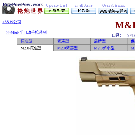
>
S&W公司
M&P
>>M&P半自动手枪系列
口径：
9×19
标准型
紧凑型
盾牌型
保
M2.0标准型
M2.0紧凑型
M2.0超小型
M