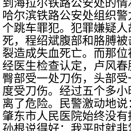
到海拉尔铁路公安处的情
哈尔滨铁路公安处组织警
个跳车罪犯。犯罪嫌疑人
死，程绍斌腹部和胳膊被
裂造成失血死亡。而那位
经医生检查认定，卢风春
臀部受一处刀伤，头部受
度受刀伤。经过五个多小
离了危险。民警激动地说
肇东市人民医院始终没有
孙根说得好：我平时就非