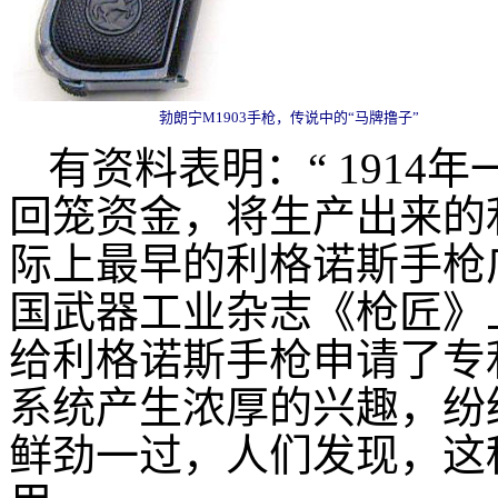
勃朗宁M1903手枪，传说中的“马牌撸子”
有资料表明：“ 191
回笼资金，将生产出来的
际上最早的利格诺斯手枪广
国武器工业杂志《枪匠》
给利格诺斯手枪申请了专
系统产生浓厚的兴趣，纷
鲜劲一过，人们发现，这