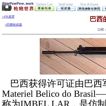
>FN首页
巴西
<巴西轻武器
口径
巴西获得许可证由巴西军用物
Materiel Belico do Brasil
称为
IMBEL LAR
，是仿