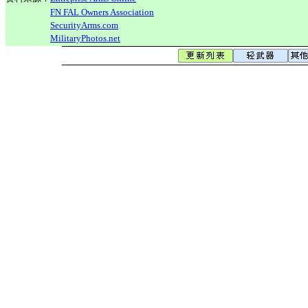
FN FAL Owners Association
SecurityArms.com
MilitaryPhotos.net