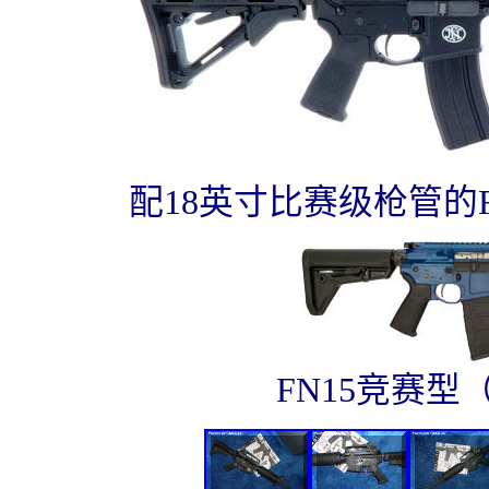
配18英寸比赛级枪管的FN1
FN15竞赛型（FN