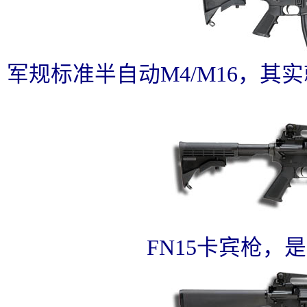
军规标准半自动M4/M16，其
FN15卡宾枪，