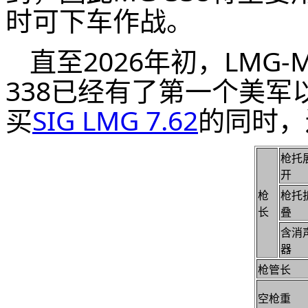
时可下车作战。
直至2026年初，LMG-
338已经有了第一个美
买
SIG LMG 7.62
的同时，还
枪托
开
枪
枪托
长
叠
含消
器
枪管长
空枪重