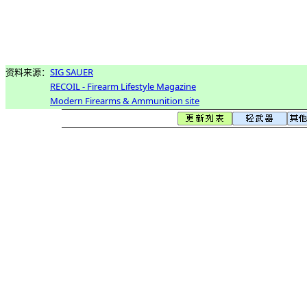
资料来源：
SIG SAUER
RECOIL - Firearm Lifestyle Magazine
Modern Firearms & Ammunition site