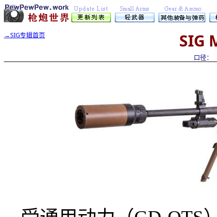
SIG 
→
SIG
专辑首页
口径
受通用动力（