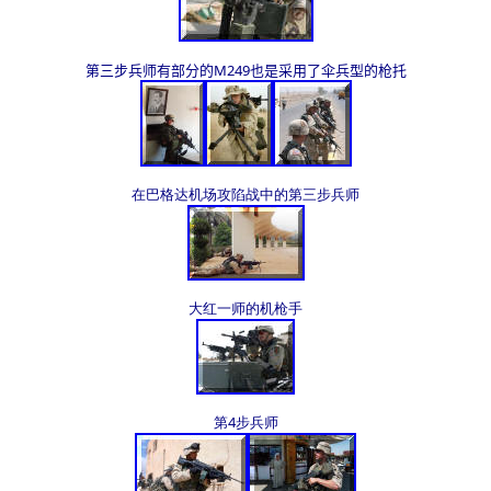
第三步兵师有部分的M249也是采用了伞兵型的枪托
在巴格达机场攻陷战中的第三步兵师
大红一师的机枪手
第4步兵师