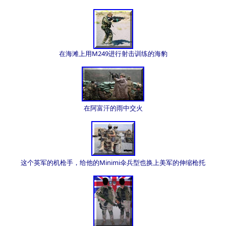
在海滩上用M249进行射击训练的海豹
在阿富汗的雨中交火
这个英军的机枪手，给他的Minimi伞兵型也换上美军的伸缩枪托