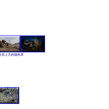
了枪管上方的隔热罩