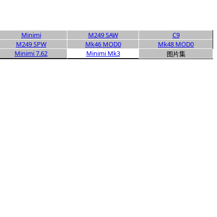
Minimi
M249 SAW
C9
M249 SPW
Mk46 MOD0
Mk48 MOD0
Minimi 7.62
Minimi Mk3
图片集