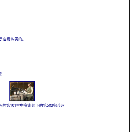
能是自费购买的。
型
的第101空中突击师下的第503宪兵营