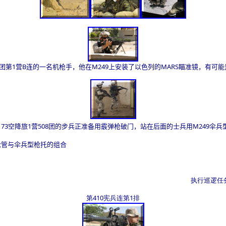
团第1营B连的一名机枪手，他在M249上安装了以色列的MARS瞄准镜，有可
173空降旅1营508团的步兵正准备用霰弹枪破门，站在后面的士兵用M249伞兵
枪管与伞兵型枪托的组合
执行巡逻任务
第410宪兵连第1排