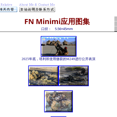
FN Minimi
应用图集
口径：
5.56
×
45mm
2025年底，塔利班使用缴获的M249进行公开表演