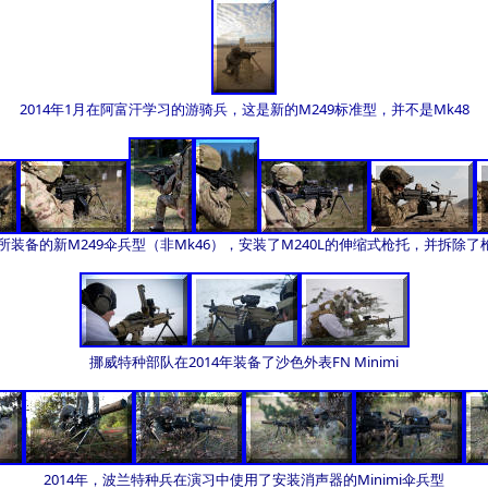
2014年1月在阿富汗学习的游骑兵，这是新的M249标准型，并不是Mk48
年所装备的新M249伞兵型（非Mk46），安装了M240L的伸缩式枪托，并拆除
挪威特种部队在2014年装备了沙色外表FN Minimi
2014年，波兰特种兵在演习中使用了安装消声器的Minimi伞兵型