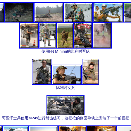
使用FN Minimi的比利时军队
比利时女兵
阿富汗士兵使用M249进行射击练习，这把枪的侧面导轨上安装了一个前握把