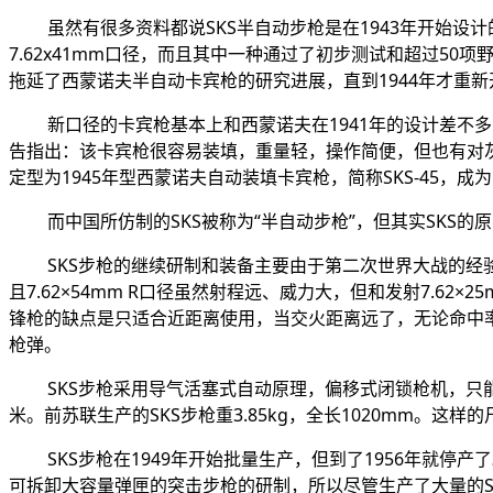
虽然有很多资料都说
SKS
半自动步枪是在
1943
年开始设计
7.62x41mm
口径，而且其中一种通过了初步测试和超过50项
拖延了西蒙诺夫半自动卡宾枪的研究进展，直到
1944
年才重新
新口径的卡宾枪基本上和西蒙诺夫在
1941
年的设计差不多
告指出：该卡宾枪很容易装填，重量轻，操作简便，但也有对
定型为
1945
年型西蒙诺夫自动装填卡宾枪，简称
SKS-45
，成为
而中国所仿制的
SKS
被称为“半自动步枪”，但其实
SKS
的原
SKS
步枪的继续研制和装备主要由于第二次世界大战的经
且
7.62
×
54mm R
口径虽然射程远、威力大，但和发射
7.62
×
25
锋枪的缺点是只适合近距离使用，当交火距离远了，无论命中
枪弹。
SKS
步枪采用导气活塞式自动原理，偏移式闭锁枪机，只
米。前苏联生产的
SKS
步枪重
3.85kg
，全长
1020mm
。这样的
SKS
步枪在
1949
年开始批量生产，但到了
1956
年就停产了
可拆卸大容量弹匣的突击步枪的研制，所以尽管生产了大量的