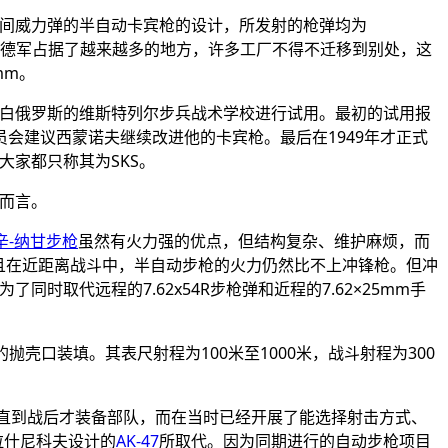
间威力弹的半自动卡宾枪的设计，所发射的枪弹均为
德军占据了越来越多的地方，许多工厂不得不迁移到别处，这
mm
。
白俄罗斯的维斯特列尔步兵战术学校进行试用。最初的试用报
员会建议西蒙诺夫继续改进他的卡宾枪。最后在
1949
年才正式
大家都只称其为
SKS
。
而言。
辛-纳甘步枪
虽然有火力强的优点，但结构复杂、维护麻烦，而
且在近距离战斗中，半自动步枪的火力仍然比不上冲锋枪。但冲
为了同时取代远程的
7.62x54R
步枪弹和近程的
7.62
×
25mm
手
的抛壳口装填。其表尺射程为
100
米至
1000
米，战斗射程为
300
直到战后才装备部队，而在当时已经开展了能选择射击方式、
拉什尼科夫设计的
AK-47
所取代。因为同期进行的自动步枪项目