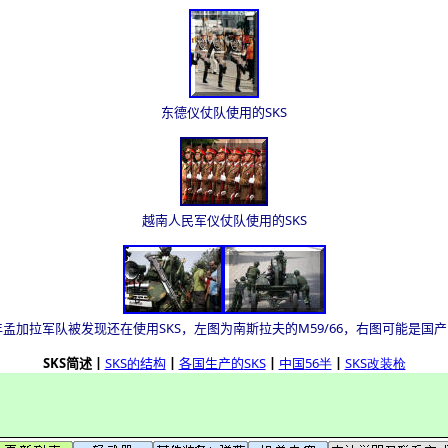
东德仪仗队使用的SKS
越南人民军仪仗队使用的SKS
0年孟加拉军队被发现还在使用SKS，左图为南斯拉夫的M59/66，右图可能是国产
SKS简述
┃
SKS的
结构
┃
各国生产的
SKS
┃
中国
56半
┃
SKS
改装枪