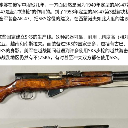
能够在俄军中服役几年，一方面固然是因为1949年定型的AK-
7是起“冲锋枪”的作用的。到了1953年定型的AK-47第3
军装备AK-47、把
SKS
除役的建议。在西蒙诺夫如此大度的建议下
这些国家建立
SKS
的生产线。
这
种武器可靠、耐用，精度高（相对
尼亚、越南和南斯拉夫。而装备过
SKS
的国家更多，包括有古巴、
SKS
的身影。美军在越战期间就遇到许多使用
SKS
步枪的越共游击
等战乱地区仍然有不少
SKS
，有时甚至冲突双方都在使用
SKS
。