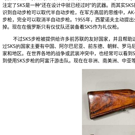
注定
了SKS
是一种“还在设计中就已经过时”的武器。而其实
SKS
识到自动步枪可以取代半自动步枪，在军方高层的思维中，AK-4
步枪，完全可以取消半自动步枪。1955年，西蒙诺夫主动提出全
掉。现在在俄罗斯只有仪仗队还装备着
SKS
作为礼仪枪。
不过
SKS
步枪被提供给许多前苏联的友好国家，并且帮助
过SKS的
国家主要有中国、阿尔巴尼亚、前东德、朝鲜、罗马
家和地区。在世界各地的战争或武装冲突中，也经常可以看到
到使用
SKS
步枪的阿富汗游击队。现在在非洲、南美洲、中亚