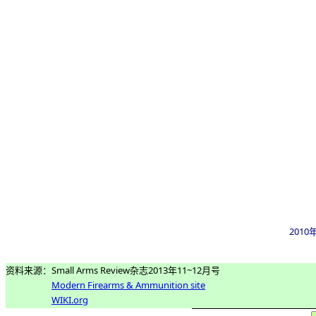
201
资料来源：Small Arms Review杂志2013年11~12月号
Modern Firearms & Ammunition site
WIKI.org