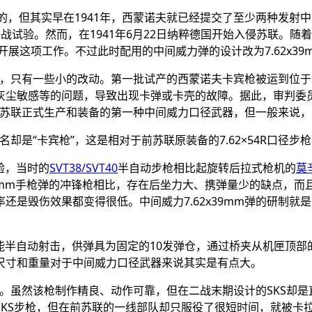
的，但其实早在
1941
年，西蒙诺夫就已经提交了至少两种发射中
野战试验。然而，在
1941
年
6
月
22
日纳粹德国开始入侵苏联。随着
开展这项工作。不过此时配用的中间威力弹的设计改为
7.62x39
，只有一些小的改动。第一批试产的西蒙诺夫卡宾枪被运到位于
灰尘敏感等的问题，导致出现卡弹或卡壳的故障。据此，审判委
苏联正式生产和装备的第一种中间威力口径武器，但一般来说，
名却是“卡宾枪”，这是相对于前苏联原装备的
7.62
×
54R
口径步枪
验，当时的
SVT38/SVT40
半自动步枪相比起旋转后拉式枪机的
莫
mm
手枪弹的冲锋枪相比，存在后坐力大、携弹量少的缺点，而
率还是毁伤效果都变得很低。中间威力
7.62x39mm
弹的研制就是
能半自动射击，供弹具为固定的
10
发弹仓，通过桥夹从机匣顶部
尺寸和重量对于中间威力口径武器来说其实是有点大。
。虽然该枪制作精良、动作可靠，但在二战末期设计的
SKS
却是
SKS
步枪，但在前苏联的一线部队却只服役了很短时间，就被卡