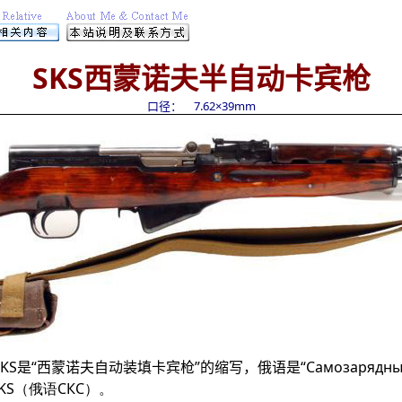
SKS西蒙诺夫半自动卡宾枪
口径： 7.62×39mm
SKS
是“西蒙诺夫自动装填卡宾枪”的缩写，俄语是“
Самозарядны
KS（俄语
СКС
）。