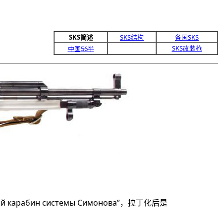
SKS简述
SKS
结构
各国
SKS
SKS
改装枪
中国
56半
й карабин системы Симонова
”，拉丁化后是