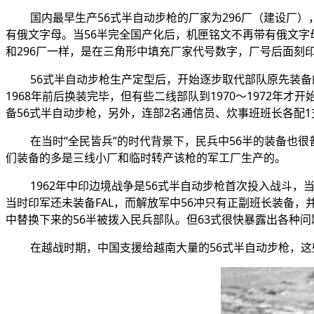
国内最早生产
56
式半自动步枪的厂家为296厂（建设厂
有俄文字母。当
56
半完全国产化后，机匣铭文不再带有俄文字
和296厂一样，是在三角形中填充厂家代号数字，厂号后面刻
56
式半自动步枪生产定型后，开始逐步取代部队原先装备的
1968年前后换装完毕，但有些二线部队到1970～1972年
备
56
式半自动步枪，另外，连部2名通信员、炊事班班长各配1
在当时“全民皆兵”的时代背景下，民兵中
56
半的装备也很
们装备的多是三线小厂和临时转产该枪的军工厂生产的。
1962年中印边境战争是
56
式半自动步枪首次投入战斗，
当时印军还未装备FAL，而解放军中
56
冲只有正副班长装备，并
中替换下来的
56
半被拨入民兵部队。但63式很快暴露出各种问
在越战时期，中国支援给越南大量的
56
式半自动步枪，这