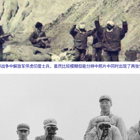
印战争中解放军俘虏印度士兵，虽然比较模糊但能分辨中照片中同时出现了两张