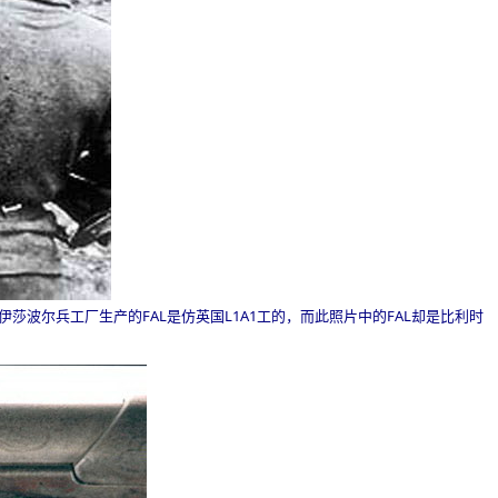
伊莎波尔兵工厂生产的
FAL
是仿英国
L1A1
工的，而此照片中的
FAL
却是比利时