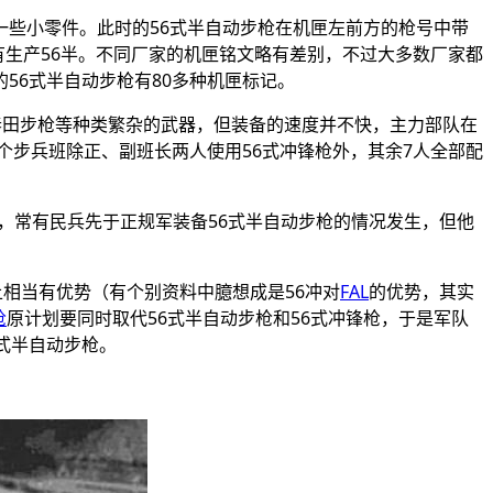
一些小零件。此时的
56
式半自动步枪在机匣左前方的枪号中带
有生产
56
半。不同厂家的机匣铭文略有差别，不过大多数厂家都
的
56
式半自动步枪有80多种机匣标记。
式春田步枪等种类繁杂的武器，但装备的速度并不快，主力部队在
中9个步兵班除正、副班长两人使用
56
式冲锋枪外，其余7人全部配
设，常有民兵先于正规军装备
56
式半自动步枪的情况发生，但他
上相当有优势（有个别资料中臆想成是
56
冲对
FAL
的优势，其实
枪
原计划要同时取代
56
式半自动步枪和
56
式冲锋枪，于是军队
式半自动步枪。