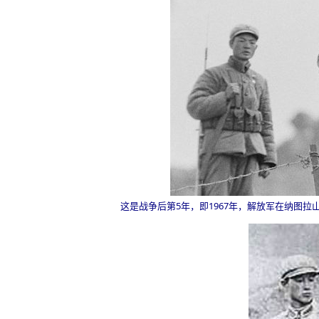
这是战争后第
5
年，即
1967
年，解放军在纳图拉