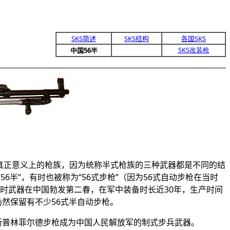
SKS简述
SKS
结构
各国
SKS
SKS
改装枪
中国
56半
真正意义上的枪族，因为统称半式枪族的三种武器都是不同的结
“
56
半”，有时也被称为“
56
式步枪”（因为
56
式自动步枪在当时
过时武器在中国勃发第二春，在军中装备时长近30年，生产时间
仍然保留有不少
56
式半自动步枪。
式斯普林菲尔德步枪成为中国人民解放军的制式步兵武器。