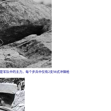
是军队中的主力，每个步兵中仅有
2
支
56
式冲锋枪