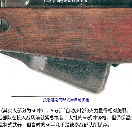
援助越南的
56
式半自动步枪
7（其实大部分为
56
冲），
56
式半自动步枪的火力显得相对脆弱，
战部队在投入战场前就紧急换装了大批的
56
式冲锋枪，但仍保留
是制式武器，但当时的
56
半几乎是被参战部队所抛弃。