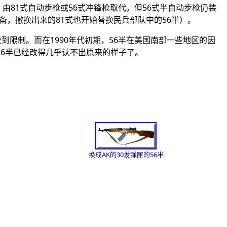
由81式自动步枪或
56
式冲锋枪取代。但
56
式半自动步枪仍装
备，撤换出来的81式也开始替换民兵部队中的
56
半）。
到限制。而在1990年代初期，
56
半在美国南部一些地区的因
56
半已经改得几乎认不出原来的样子了。
换成AK的30发弹匣的56半