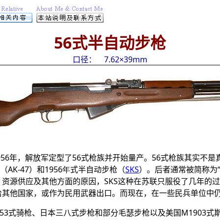
56
式半自动步枪
口径： 7.62×
39
mm
956年，解放军定型了
56
式枪族并开始量产。
56
式枪族其实不是
（AK-47）和
1956年
式半自动步枪（
SKS
）。后者通常被简称为
、资源供应及其他方面的原因，SKS这种在苏联只服役了几年的
给其他国家，或作为民用武器出口。而现在，在一些民兵单位中
53式骑枪、日本三八式步枪和部分毛瑟步枪以及美国M1903