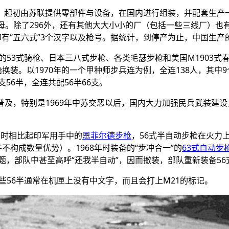
），起初由苏联提供零部件与设备，在国内进行组装，并配套生产
母。除了296外，还有其他大大小小的厂（包括一些三线厂）也
印有“五六式”3个汉字以及枪号。据统计，到停产为止，中国生产
53式骑枪、日本三八式步枪、各类毛瑟步枪和美国M1903
才开始换装。以1970年的一个甲种师步兵连为例，全连138人，其
支
56
半，全连共配
56
半66支。
普及，特别是1969年中苏交恶以后，国内大力加强民兵武装建
当时相比起印军用手中的
恩菲尔德步枪
，
56
式半自动步枪在火力
不构成数量优势）。1968年时装备的“步冲合一”的
63式自动步
题，部队中甚至高呼“还我半自动”，因而撤装，部队重新装备
56
些
56
半通常在机匣上没有中文字，而且会打上M21的标记。