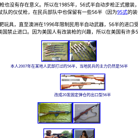
枪也没有存在意义。所以在1985年，
56
式半自动步枪正式撤装，
仗队的仪仗枪，在民兵部队中也保留有一些
56
半（因为
95
式
的装
靶玩具，直至澳洲在1996年限制民用半自动武器，
56
半的进口受
被美国禁止进口。因为美国人有改装枪的兴趣，所以在美国有许多
本人2007年在某地人武部打过的56半，当地民兵的主力仍然是56半
改成20发固定弹仓的出口型56半