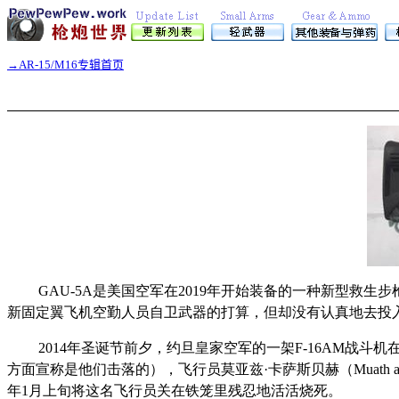
→
AR-15/M16专辑首页
GAU-5A是美国空军在2019年开始装备的一种新型
新固定翼飞机空勤人员自卫武器的打算，但却没有认真地去投入
2014年圣诞节前夕，约旦皇家空军的一架F-16AM战斗机
方面宣称是他们击落的），飞行员莫亚兹·卡萨斯贝赫（Muath al-K
年1月上旬将这名飞行员关在铁笼里残忍地活活烧死。