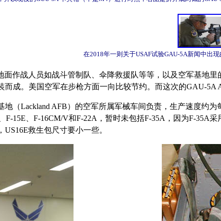
在2018年一则关于USAF试验GAU-5A新闻中出
的地面作战人员如战斗管制队、伞降救援队等等，以及空军基地里的保
个零件改装而成。美国空军在步枪方面一向比较节约。而这次的GAU-5
基地（Lackland AFB）的空军所属军械车间负责，生产速度约
C、F-15E、F-16CM/V和F-22A，暂时未包括F-35A，因为F-
，US16E救生包尺寸要小一些。