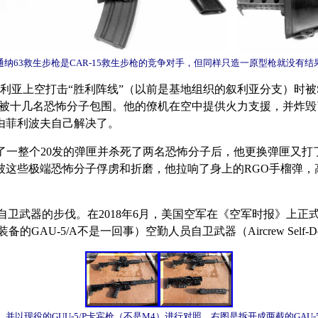
通纳63救生步枪是CAR-15救生步枪的竞争对手，但同样只造一原型枪就没有结
机在叙利亚上空打击“胜利阵线”（以前是基地组织的叙利亚分支）时被S
落到地面，但随后被十几名恐怖分子包围。他的僚机在空中提供火力支援
由菲利波夫自己解决了。
泻了一整个20发的弹匣并杀死了两名恐怖分子后，他更换弹匣又
这些极端恐怖分子俘虏和折磨，他拉响了身上的RGO手榴弹，
卫武器的步伐。在2018年6月，美国空军在《空军时报》上正
5/A不是一回事）空勤人员自卫武器（Aircrew Self-Defen
枪，并以现役的GUU-5/P卡宾枪（不是M4）进行对照，右图是拆开成两截的GAU