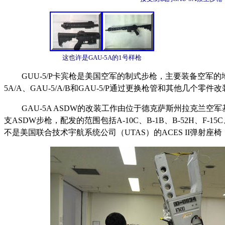
这也许是GAU-5A的1号样枪
GUU-5/P卡宾枪是美国空军的制式步枪，主要装备空军
5A/A、GAU-5/A/B和GAU-5/P通过更换枪管和其他几
GAU-5A ASDW的改装工作由位于德克萨斯州拉克兰空军
支ASDW步枪，配发的范围包括A-10C、B-1B、B-52H、F-15
不是美国联合技术宇航系统公司（UTAS）的ACES II弹射座椅