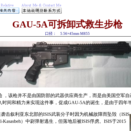
GAU-5A
可拆卸式救生步枪
口径：
5.56
×
45mm M
855
救生步枪 ，该枪并不是由国防部的武器供应商生产，而是由美国空
时间和精力来实现这件事，促成GAU-5A的诞生，是由于四年
在袭击叙利亚东北部的ISIS武装分子时因为机械故障而坠毁（ISIS
asasbeh）中尉弹射逃生，但落地后被ISIS俘虏。ISIS于2015