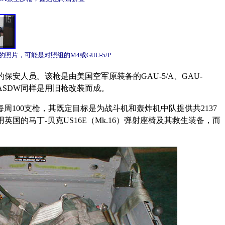
现的照片，可能是对照组的M4或GUU-5/P
安人员。该枪是由美国空军原装备的GAU-5/A、GAU-
A ASDW同样是用旧枪改装而成。
为每周100支枪，其既定目标是为战斗机和轰炸机中队提供共2137
35A采用英国的马丁-贝克US16E（Mk.16）弹射座椅及其救生装备，而