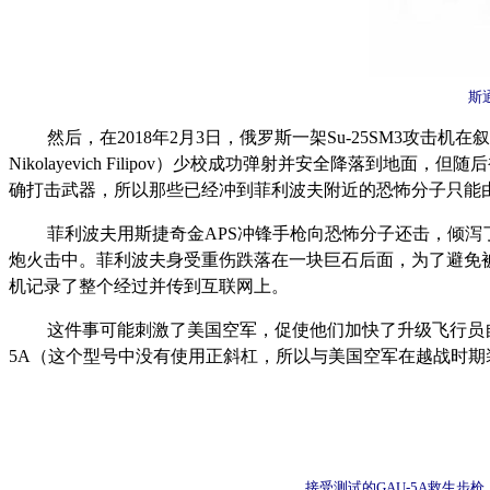
斯
然后，在2018年2月3日，俄罗斯一架Su-25SM3攻击
Nikolayevich Filipov）少校成功弹射并安全降
确打击武器，所以那些已经冲到菲利波夫附近的恐怖分子只能
菲利波夫用斯捷奇金APS冲锋手枪向恐怖分子还击，倾
炮火击中。菲利波夫身受重伤跌落在一块巨石后面，为了避免被
机记录了整个经过并传到互联网上。
这件事可能刺激了美国空军，促使他们加快了升级飞行员自
5A（这个型号中没有使用正斜杠，所以与美国空军在越战时期装备的GAU-
接受测试的GAU-5A救生步