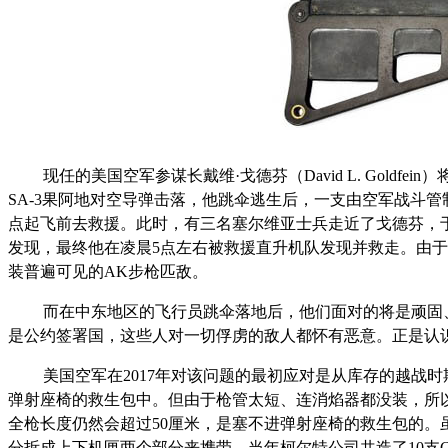
现任的美国空军参谋长戴维·戈德芬（David L. Gold
SA-3果阿地对空导弹击落，他跳伞逃生后，一支由空军战斗管制
点起飞前去救援。此时，有三名塞尔维亚士兵走近了戈德芬，
发现，最终他在凌晨5点左右被救援直升机队发现并救走。由
装普遍可见的AK步枪匹敌。
而在中东地区的飞行员跳伞落地后，他们面对的将是顽固
是公约签署国，这些人对一切俘虏的敌人都怀有恶意。正是认
美国空军在2017年对该问题的最初应对是从库存的越战时
弹射座椅的救生包中。但由于枪管太短、连消焰器都没装，所
全枪长度仍然会超过50厘米，是塞不进弹射座椅的救生包的。
分拆成上下机匣两个部分来携带。当年柯尔特公司共造了10支