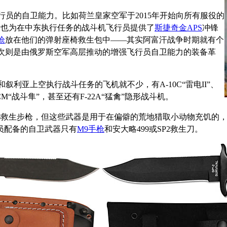
员的自卫能力。比如荷兰皇家空军于2015年开始向所有服役的
斯也为在中东执行任务的战斗机飞行员提供了
斯捷奇金APS
冲锋
枪
放在他们的弹射座椅救生包中——其实阿富汗战争时期就有个
这一次则是由俄罗斯空军高层推动的增强飞行员自卫能力的装备革
利亚上空执行战斗任务的飞机就不少，有A-10C“雷电II”、
16CM“战斗隼”，甚至还有F-22A“猛禽”隐形战斗机。
救生步枪，但这些武器是用于在偏僻的荒地猎取小动物充饥的，如
行员配备的自卫武器只有
M9手枪
和安大略499或SP2救生刀。