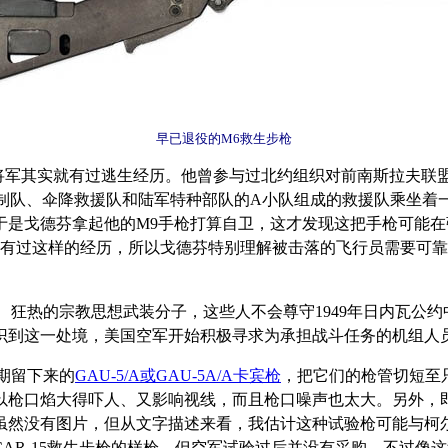
早已退役的M6救生步枪
fein）将军其实就有过逃生经历。他曾参与过北约组织对前南斯拉夫联盟
队、伞降救援队和陆军特种部队的A小队组成的救援队乘坐着一架MH-
于是戈德芬拿起他的M9手枪打算自卫，这才发现这把手枪可能
于有过这样的经历，所以戈德芬特别理解被击落的飞行员需要可靠
、狂热的宗教思想武装分子，这些人不会尊守1949年日内瓦公
识到这一处境，美国空军开始积极寻求为承担战斗任务的机组人
期留下来的
GAU-5/A或GAU-5A/A卡宾枪
，把它们的枪管切短至只有
以枪口焰大得吓人、又影响视线，而且枪口噪声也太大。另外，
虽然没有图片，但从文字描述来看，我估计这种试验枪可能与柯尔
CAR-15救生步枪的样枪，但空军试验过后并没有采购。不过