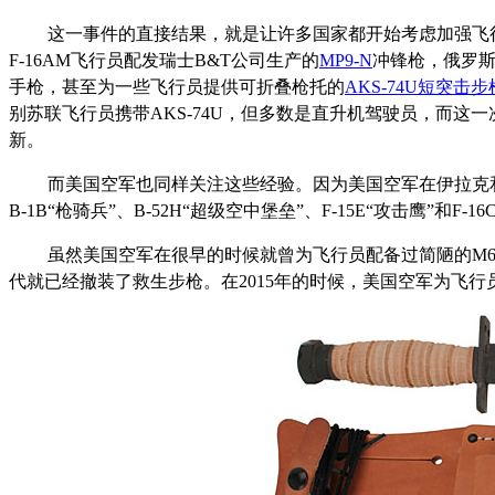
这一事件的直接结果，就是让许多国家都开始考虑加强飞行
F-16AM飞行员配发瑞士B&T公司生产的
MP9-N
冲锋枪，俄罗
手枪，甚至为一些飞行员提供可折叠枪托的
AKS-74U短突击步
别苏联飞行员携带AKS-74U，但多数是直升机驾驶员，而
新。
而美国空军也同样关注这些经验。因为美国空军在伊拉克和叙
B-1B“枪骑兵”、B-52H“超级空中堡垒”、F-15E“攻击鹰”和F-
虽然美国空军在很早的时候就曾为飞行员配备过简陋的M6
代就已经撤装了救生步枪。在2015年的时候，美国空军为飞