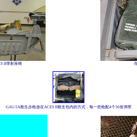
 II弹射座椅
GAU-5A救生步枪放在ACES II救生包内的方式，每一把枪配4个30发弹匣