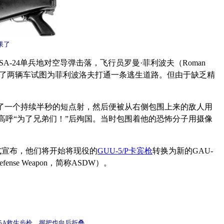
果了
A-24单兵地对空导弹击落，飞行员罗曼·菲利波夫（Roman
，并炸毁了两辆车试图为菲利波洛夫打通一条逃生道路。但由于缺乏精
打了一个持续半秒的短点射，然后便被从右侧包围上来的敌人用
高呼“为了兄弟们！”后殉国。当时包围着他的恐怖分子用摄像
式宣布，他们将开始将现役的
GUU-5/P卡宾枪
转换为新的GAU-
se Weapon，简称ASDW）。
-5A救生步枪，握把也向后折叠