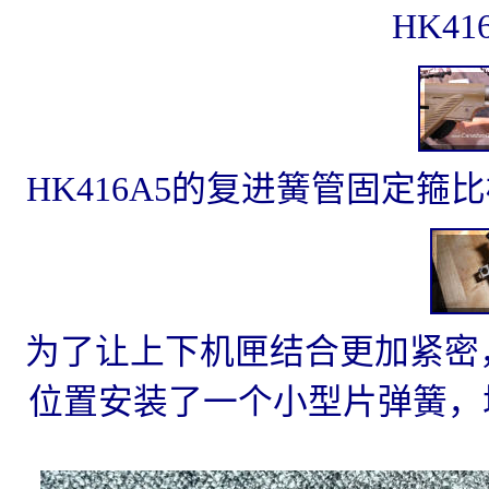
HK4
HK416A5的复进簧管固定箍
为了让上下机匣结合更加紧密，
位置安装了一个小型片弹簧，