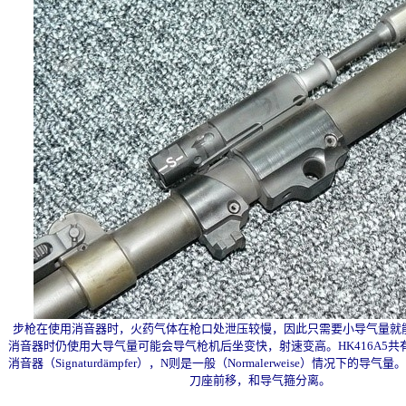
步枪在使用消音器时，火药气体在枪口处泄压较慢，因此只需要小导气量就
消音器时仍使用大导气量可能会导气枪机后坐变快，射速变高。HK416A5共
消音器（Signaturdämpfer），N则是一般（Normalerweise）情况下的
刀座前移，和导气箍分离。