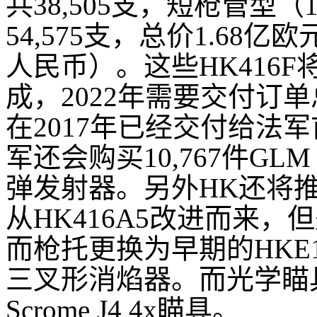
共38,505支，短枪管型（
54,575支，总价1.68亿
人民币）。这些HK416F将
成，2022年需要交付订单
在2017年已经交付给法军首
军还会购买10,767件GLM
弹发射器。另外HK还将推出
从HK416A5改进而来，
而枪托更换为早期的HK
三叉形消焰器。而光学瞄
Scrome J4 4x瞄具。