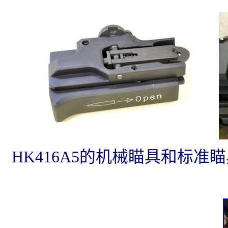
HK416A5的机械瞄具和标