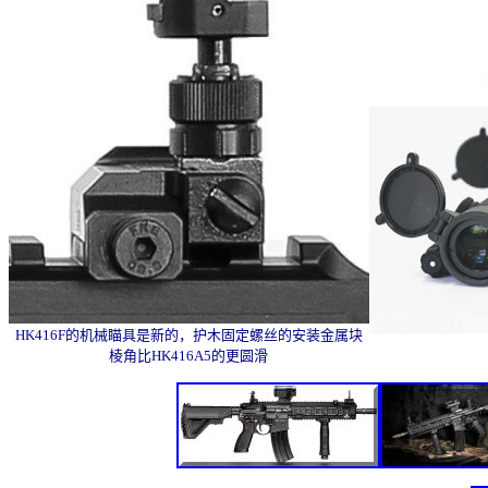
HK416F的机械瞄具是新的，护木固定螺丝的安装金属块
棱角比HK416A5的更圆滑