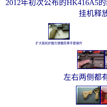
2012年初次公布的HK416
挂机释
扩大扳机护圈方便戴防寒手套操作
左右两侧都