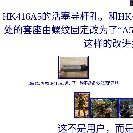
HK416A5的活塞导杆孔，和
处的套座由螺纹固定改为了“A5
这样的改进
B&T
公司
为
HK416A5
设计了一种不锈钢快拆短消音器
这不是用户，而是 