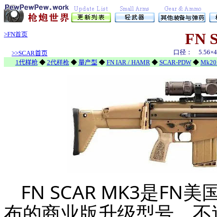
FN 
>FN首页
口径：
5.56
×
4
>>SCAR首页
1代样枪
◆
2代样枪
◆
量产型
◆
FN IAR / HAMR
◆
SCAR-PDW
◆
Mk20
FN SCAR MK3是FN
布的商业版升级型号，不